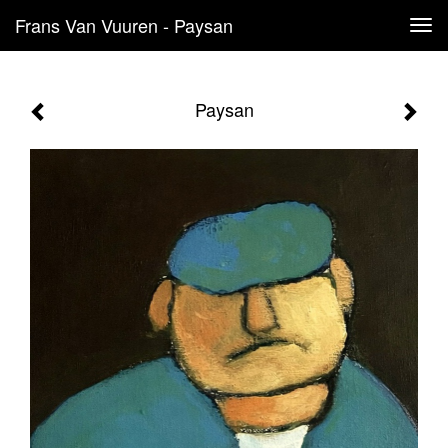
Frans Van Vuuren - Paysan
Tog
navi
Paysan