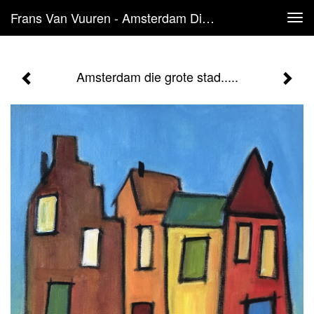
Frans Van Vuuren - Amsterdam Die Grote Stad.....
Tog
navi
Amsterdam die grote stad.....