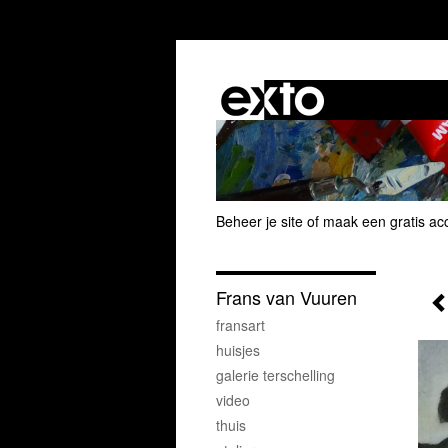
Beheer je site
of
maak een gratis ac
Frans van Vuuren
fransart
huisjes
galerie terschelling
video
thuis