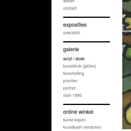
atelier
contact
exposities
overzicht
galerie
acryl / doek
kunstdruk (giclee)
terschelling
prenten
portret
vóór 1990
online winkel
kunst kopen
kunstkaart versturen