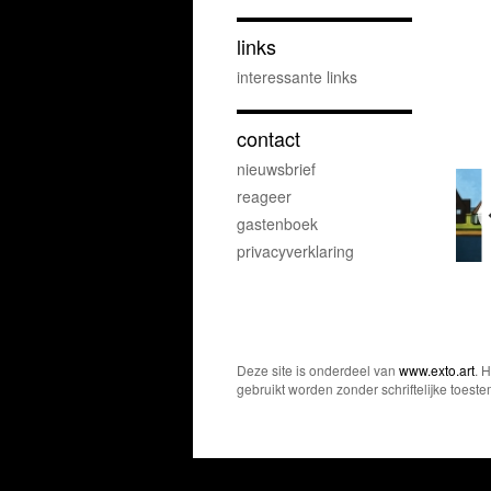
links
interessante links
contact
nieuwsbrief
reageer
gastenboek
privacyverklaring
Deze site is onderdeel van
www.exto.art
. 
gebruikt worden zonder schriftelijke toest