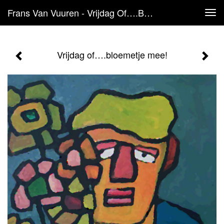
Frans Van Vuuren - Vrijdag Of….bloemetje Mee!
Tog
navi
Vrijdag of….bloemetje mee!