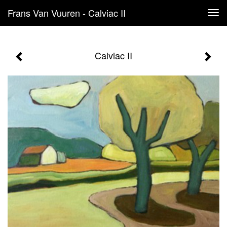
Frans Van Vuuren - Calviac II
Tog
navi
Calviac II