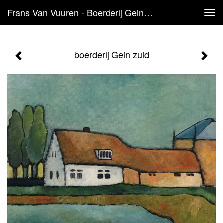
Frans Van Vuuren - Boerderij Gein Zuid
Tog
navi
boerderij Gein zuid